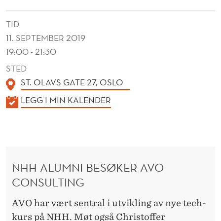
TID
11. SEPTEMBER 2019
19:00 - 21:30
STED
ST. OLAVS GATE 27, OSLO
K
LEGG I MIN KALENDER
A
L
E
N
NHH ALUMNI BESØKER AVO
D
CONSULTING
E
R
AVO har vært sentral i utvikling av nye tech-
kurs på NHH. Møt også Christoffer