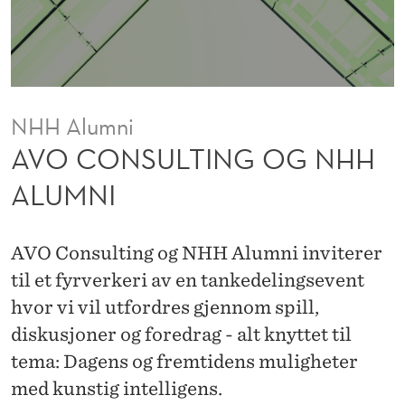
G
O
G
N
NHH Alumni
H
AVO CONSULTING OG NHH
H
ALUMNI
A
L
AVO Consulting og NHH Alumni inviterer
U
til et fyrverkeri av en tankedelingsevent
hvor vi vil utfordres gjennom spill,
M
diskusjoner og foredrag - alt knyttet til
N
tema: Dagens og fremtidens muligheter
I
med kunstig intelligens.