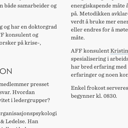
man både samarbeider og
energiskapende måte 
på. Metodikken avklare
verdt å bruke mer ener
g og har en doktorgrad
eller endres for å møt
FF konsulent og
måte.
rsker på krise-,
AFF konsulent
Kristin
spesialisering i arbei
har bred erfaring med 
SON
erfaringer og noen kon
 medlemmer presset
Enkel frokost serveres
 svar. Hvordan
begynner kl. 0830.
itet i ledergrupper?
organisasjonspsykologi
 & Ledelse. Han