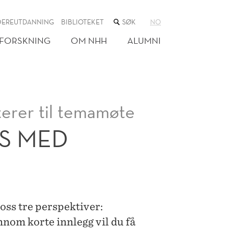
SØK
DEREUTDANNING
BIBLIOTEKET
NO
I
NETTSTEDET
FORSKNING
OM NHH
ALUMNI
erer til temamøte
S MED
oss tre perspektiver:
nnom korte innlegg vil du få