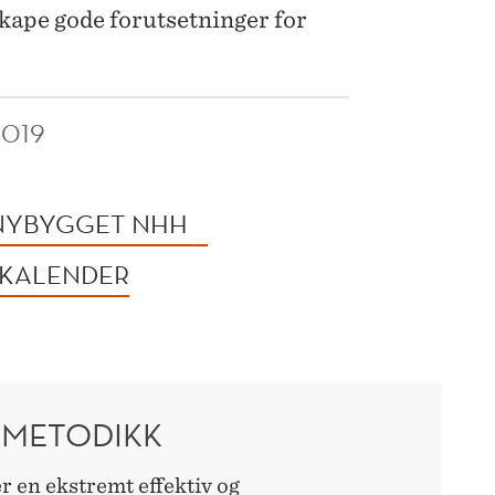
 skape gode forutsetninger for
2019
 NYBYGGET NHH
 KALENDER
SMETODIKK
r en ekstremt effektiv og