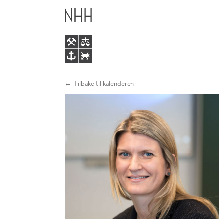
HVORDAN
HOVEDME
LYKKES
MED
INNOVASJON?
Tilbake til kalenderen