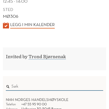
12:45 - 14:00
STED
MØ306
K
LEGG I MIN KALENDER
A
L
E
N
Invited by
Trond Bjørnenak
D
E
R
NHH NORGES HANDELSHØYSKOLE
Telefon
+47 55 95 90 00
Adresse
Helleveien 30, 5045 Bergen