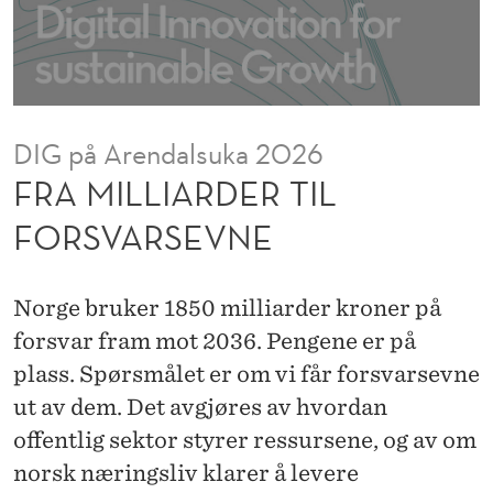
R
T
I
L
DIG på Arendalsuka 2026
F
FRA MILLIARDER TIL
O
FORSVARSEVNE
R
S
Norge bruker 1850 milliarder kroner på
V
forsvar fram mot 2036. Pengene er på
plass. Spørsmålet er om vi får forsvarsevne
A
ut av dem. Det avgjøres av hvordan
R
offentlig sektor styrer ressursene, og av om
S
norsk næringsliv klarer å levere