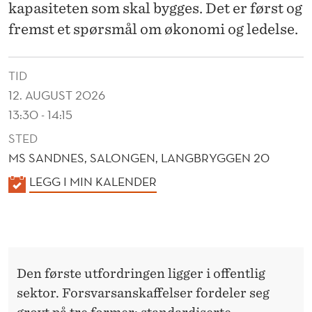
E
kapasiteten som skal bygges. Det er først og
V
fremst et spørsmål om økonomi og ledelse.
N
TID
E
12. AUGUST 2026
13:30 - 14:15
STED
MS SANDNES, SALONGEN, LANGBRYGGEN 20
K
LEGG I MIN KALENDER
A
L
E
N
Den første utfordringen ligger i offentlig
D
sektor. Forsvarsanskaffelser fordeler seg
E