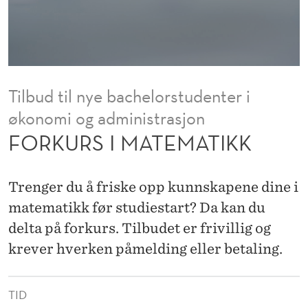
M
A
T
I
Tilbud til nye bachelorstudenter i
K
økonomi og administrasjon
K
FORKURS I MATEMATIKK
Trenger du å friske opp kunnskapene dine i
matematikk før studiestart? Da kan du
delta på forkurs. Tilbudet er frivillig og
krever hverken påmelding eller betaling.
TID