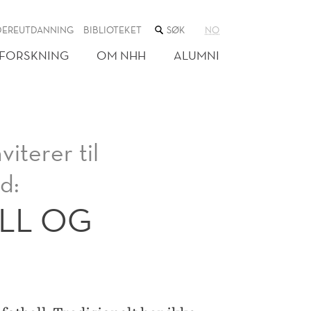
SØK
DEREUTDANNING
BIBLIOTEKET
NO
I
NETTSTEDET
FORSKNING
OM NHH
ALUMNI
iterer til
d:
ALL OG