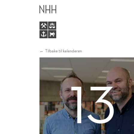
FESTIVAL,
HOVEDME
FOTBALL
OG
FOLKEFEST
Tilbake til kalenderen
13