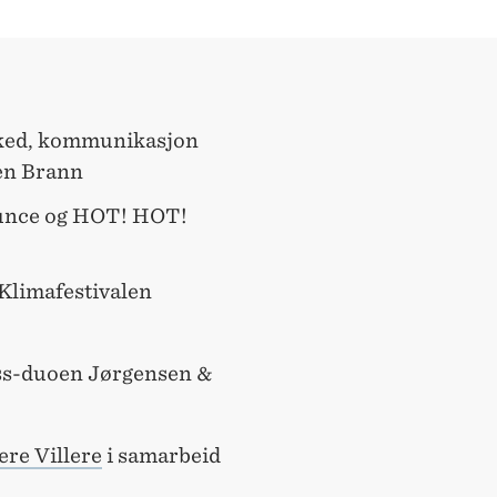
rked, kommunikasjon
en Brann
ounce og HOT! HOT!
 Klimafestivalen
ss-duoen Jørgensen &
re Villere
i samarbeid