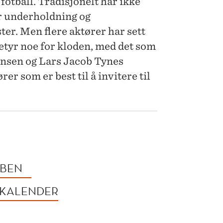
g fotball. Tradisjonelt har ikke
er underholdning og
ster. Men flere aktører har sett
etyr noe for kloden, med det som
gensen og Lars Jacob Tynes
er som er best til å invitere til
UBEN
 KALENDER