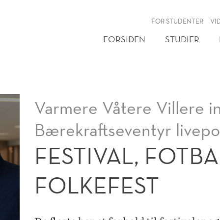
NY
FOR STUDENTER
VI
FORSIDEN
STUDIER
Varmere Våtere Villere inv
Bærekraftseventyr livepo
FESTIVAL, FOTB
FOLKEFEST