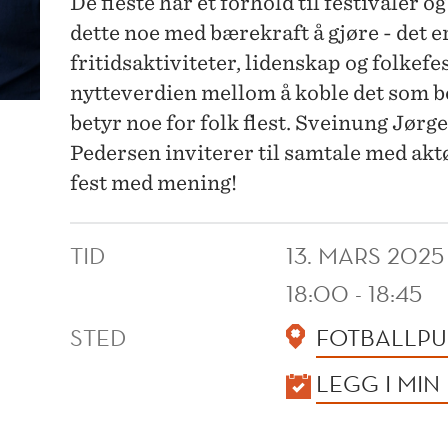
De fleste har et forhold til festivaler o
dette noe med bærekraft å gjøre - det 
fritidsaktiviteter, lidenskap og folkefe
nytteverdien mellom å koble det som b
betyr noe for folk flest. Sveinung Jør
Pedersen inviterer til samtale med aktør
fest med mening!
TID
13. MARS 2025
18:00 - 18:45
STED
FOTBALLP
KALENDER
LEGG I MIN