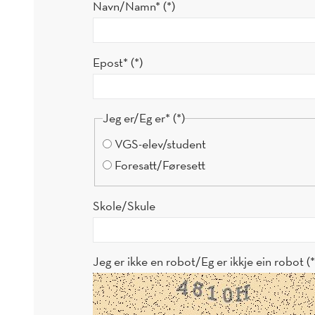
Navn/Namn*
Epost*
Jeg er/Eg er*
VGS-elev/student
Foresatt/Føresett
Skole/Skule
Jeg er ikke en robot/Eg er ikkje ein robot