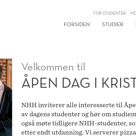
NY
FOR STUDENTER
VI
FORSIDEN
STUDIER
Velkommen til
ÅPEN DAG I KRI
NHH inviterer alle interesserte til Åpe
av dagens studenter og hør om studie
også møte tidligere NHH-studenter, s
etter endt utdanning. Vi serverer pizza