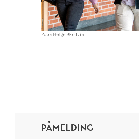
Foto: Helge Skodvin
PÅMELDING