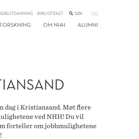
SØK
DEREUTDANNING
BIBLIOTEKET
NO
I
NETTSTEDET
FORSKNING
OM NHH
ALUMNI
STIANSAND
n dag i Kristiansand. Møt flere
mulighetene ved NHH! Du vil
om forteller om jobbmulighetene
!