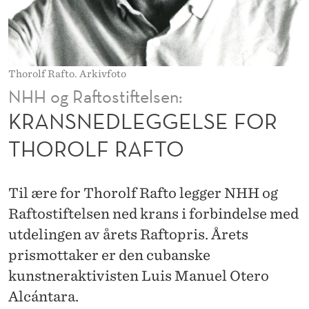
E
L
S
Thorolf Rafto. Arkivfoto
E
NHH og Raftostiftelsen:
F
KRANSNEDLEGGELSE FOR
O
THOROLF RAFTO
R
T
Til ære for Thorolf Rafto legger NHH og
H
Raftostiftelsen ned krans i forbindelse med
utdelingen av årets Raftopris. Årets
O
prismottaker er den cubanske
R
kunstneraktivisten Luis Manuel Otero
O
Alcántara.