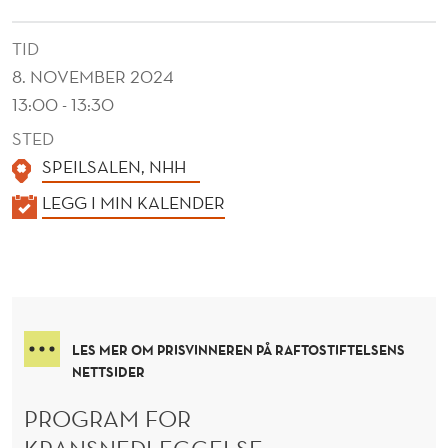
L
F
TID
8. NOVEMBER 2024
R
13:00 - 13:30
A
STED
F
SPEILSALEN, NHH
T
K
LEGG I MIN KALENDER
O
A
L
E
N
D
LES MER OM PRISVINNEREN PÅ RAFTOSTIFTELSENS
E
NETTSIDER
R
PROGRAM FOR