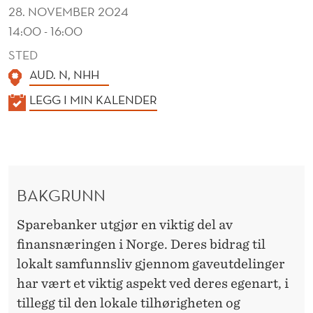
K
28. NOVEMBER 2024
S
14:00 - 16:00
E
STED
AUD. N, NHH
K
K
LEGG I MIN KALENDER
T
A
O
L
R
E
N
E
BAKGRUNN
D
N
E
Sparebanker utgjør en viktig del av
R
finansnæringen i Norge. Deres bidrag til
lokalt samfunnsliv gjennom gaveutdelinger
har vært et viktig aspekt ved deres egenart, i
tillegg til den lokale tilhørigheten og