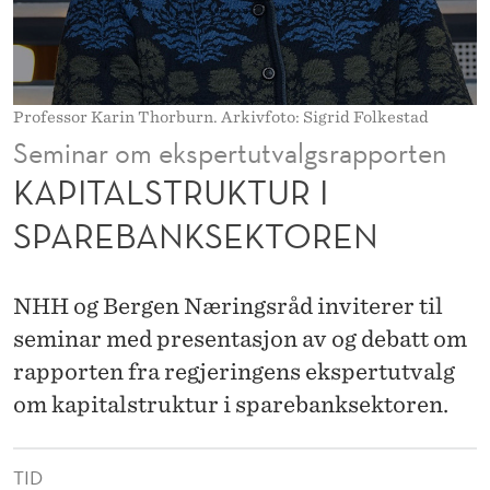
T
U
R
Professor Karin Thorburn. Arkivfoto: Sigrid Folkestad
I
Seminar om ekspertutvalgsrapporten
S
KAPITALSTRUKTUR I
P
SPAREBANKSEKTOREN
A
R
NHH og Bergen Næringsråd inviterer til
E
seminar med presentasjon av og debatt om
rapporten fra regjeringens ekspertutvalg
B
om kapitalstruktur i sparebanksektoren.
A
N
TID