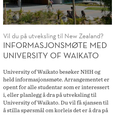
M
Ø
T
E
Vil du på utveksling til New Zealand?
M
INFORMASJONSMØTE MED
E
UNIVERSITY OF WAIKATO
D
U
University of Waikato besøker NHH og
N
held informasjonsmøte. Arrangementet er
opent for alle studentar som er interessert
I
i, eller planlegg å dra på utveksling til
V
University of Waikato. Du vil få sjansen til
E
å stilla spørsmål om korleis det er å dra på