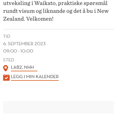
R
utveksling i Waikato, praktiske spørsmål
S
rundt visum og liknande og det å bu i New
Zealand. Velkomen!
I
T
TID
Y
6. SEPTEMBER 2023
O
09:00 - 10:00
F
STED
LAB2, NHH
W
K
LEGG I MIN KALENDER
A
A
I
L
K
E
N
A
D