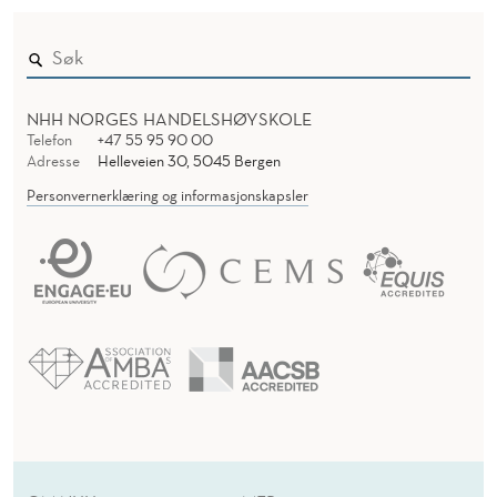
T
E
O
R
NHH NORGES HANDELSHØYSKOLE
Telefon
+47 55 95 90 00
Adresse
Helleveien 30, 5045 Bergen
Personvernerklæring og informasjonskapsler