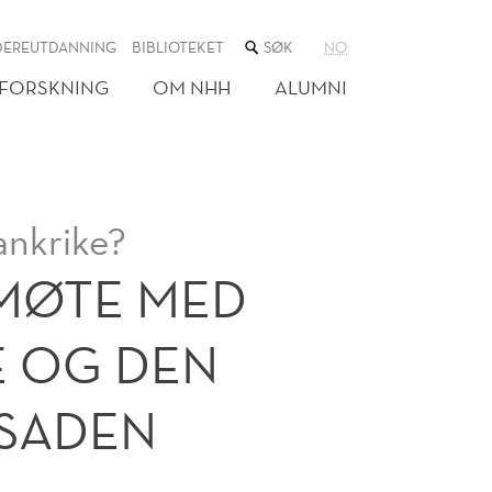
SØK
DEREUTDANNING
BIBLIOTEKET
NO
I
NETTSTEDET
FORSKNING
OM NHH
ALUMNI
rankrike?
MØTE MED
 OG DEN
SADEN