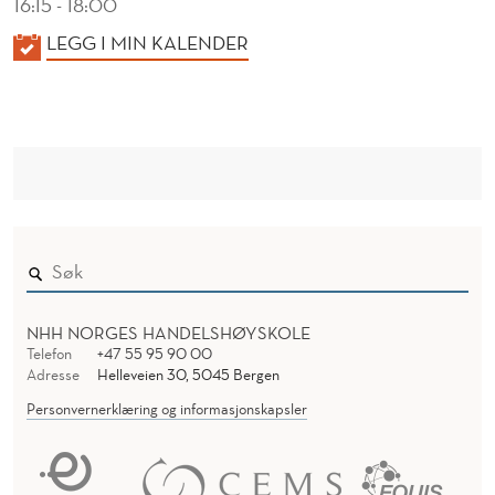
16:15 - 18:00
K
LEGG I MIN KALENDER
A
L
E
N
D
E
R
NHH NORGES HANDELSHØYSKOLE
Telefon
+47 55 95 90 00
Adresse
Helleveien 30, 5045 Bergen
Personvernerklæring og informasjonskapsler