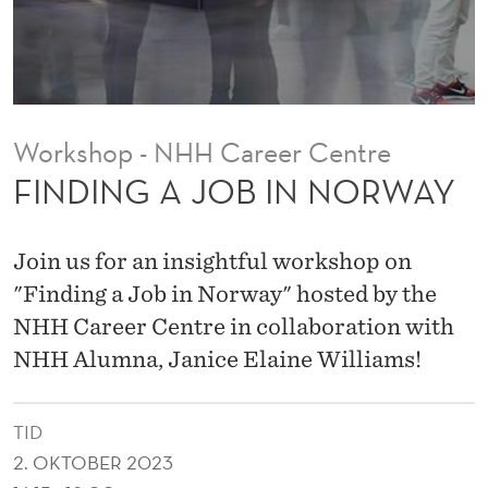
N
N
O
R
Workshop - NHH Career Centre
W
FINDING A JOB IN NORWAY
A
Y
Join us for an insightful workshop on
"Finding a Job in Norway" hosted by the
NHH Career Centre in collaboration with
NHH Alumna, Janice Elaine Williams!
TID
2. OKTOBER 2023