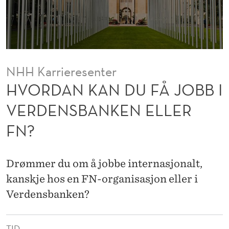
F
Å
J
O
NHH Karrieresenter
B
HVORDAN KAN DU FÅ JOBB I
B
VERDENSBANKEN ELLER
I
FN?
V
E
Drømmer du om å jobbe internasjonalt,
R
kanskje hos en FN-organisasjon eller i
D
Verdensbanken?
E
TID