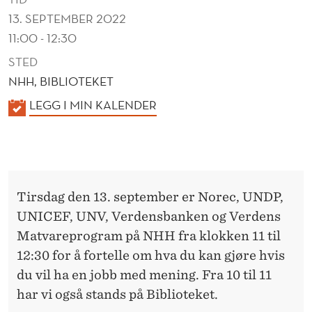
N
13. SEPTEMBER 2022
S
11:00 - 12:30
B
STED
A
NHH, BIBLIOTEKET
K
LEGG I MIN KALENDER
N
A
K
L
E
E
N
N
Tirsdag den 13. september er Norec, UNDP,
D
E
UNICEF, UNV, Verdensbanken og Verdens
E
L
Matvareprogram på NHH fra klokken 11 til
R
12:30 for å fortelle om hva du kan gjøre hvis
L
du vil ha en jobb med mening. Fra 10 til 11
E
har vi også stands på Biblioteket.