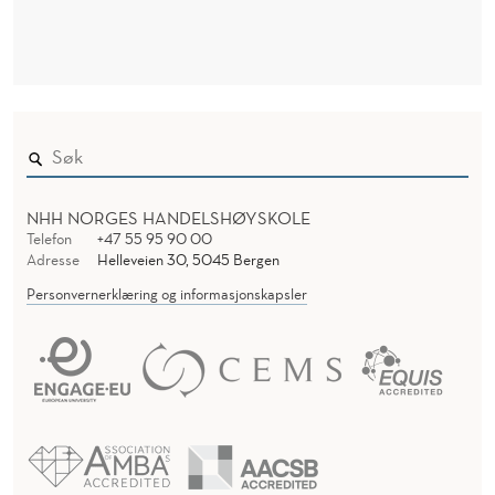
R
F
N
?
NHH NORGES HANDELSHØYSKOLE
Telefon
+47 55 95 90 00
Adresse
Helleveien 30, 5045 Bergen
Personvernerklæring og informasjonskapsler