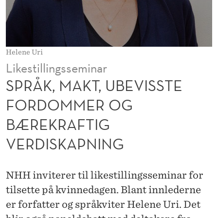
B
E
V
Helene Uri
I
Likestillingsseminar
S
SPRÅK, MAKT, UBEVISSTE
S
FORDOMMER OG
T
BÆREKRAFTIG
E
VERDISKAPNING
F
O
NHH inviterer til likestillingsseminar for
R
tilsette på kvinnedagen. Blant innlederne
D
er forfatter og språkviter Helene Uri. Det