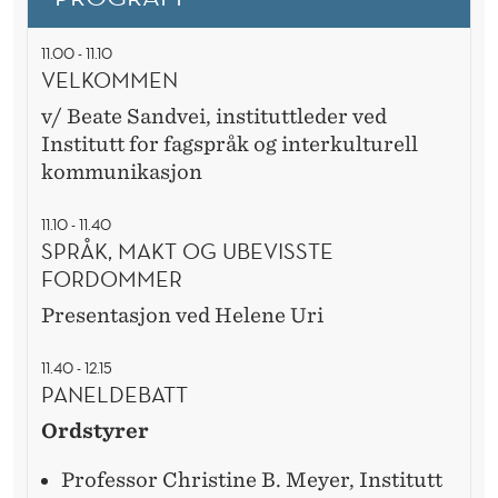
R
A
11.00 - 11.10
VELKOMMEN
F
v/ Beate Sandvei, instituttleder ved
T
Institutt for fagspråk og interkulturell
I
kommunikasjon
G
11.10 - 11.40
V
SPRÅK, MAKT OG UBEVISSTE
FORDOMMER
E
Presentasjon ved Helene Uri
R
D
11.40 - 12.15
PANELDEBATT
I
Ordstyrer
S
Professor Christine B. Meyer, Institutt