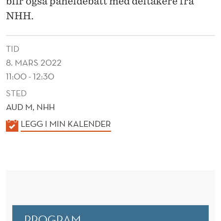
blir også paneldebatt med deltakere fra
O
NHH.
M
M
TID
E
8. MARS 2022
R
11:00 - 12:30
O
STED
AUD M, NHH
G
K
LEGG I MIN KALENDER
B
A
Æ
L
E
R
N
E
D
K
E
PROGRAM
R