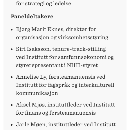
K
for strategi og ledelse
A
Paneldeltakere
P
Bjørg Marit Eknes, direktør for
N
organisasjon og virksomhetsstyring​
I
Siri Isaksson, tenure-track-stilling
N
ved Institutt for samfunnsøkonomi og
G
styrerepresentant i NHH-styret​
Annelise Ly, førsteamanuensis ved
Institutt for fagspråk og interkulturell
kommunikasjon​
Aksel Mjøs, instituttleder ved Institutt
for finans og førsteamanuensis​
Jarle Møen, instituttleder ved Institutt