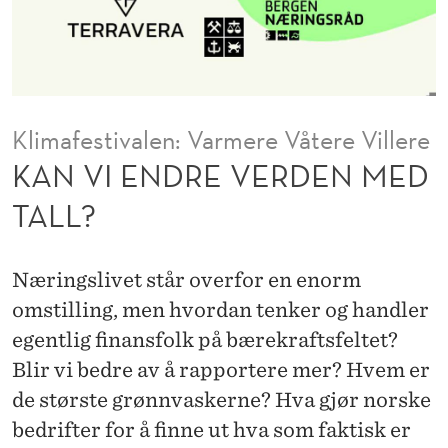
R
D
E
N
Klimafestivalen: Varmere Våtere Villere
M
KAN VI ENDRE VERDEN MED
E
TALL?
D
T
Næringslivet står overfor en enorm
A
omstilling, men hvordan tenker og handler
egentlig finansfolk på bærekraftsfeltet?
L
Blir vi bedre av å rapportere mer? Hvem er
L
de største grønnvaskerne? Hva gjør norske
?
bedrifter for å finne ut hva som faktisk er