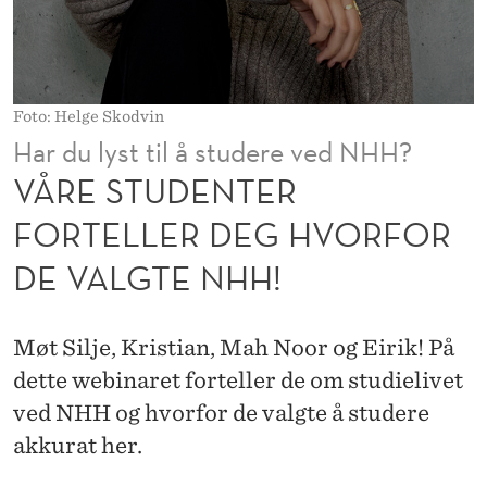
R
F
O
Foto: Helge Skodvin
R
Har du lyst til å studere ved NHH?
T
VÅRE STUDENTER
E
FORTELLER DEG HVORFOR
L
DE VALGTE NHH!
L
E
Møt Silje, Kristian, Mah Noor og Eirik! På
R
dette webinaret forteller de om studielivet
D
ved NHH og hvorfor de valgte å studere
akkurat her.
E