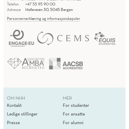
L
Telefon
+47 55 95 90 00
Adresse
Helleveien 30, 5045 Bergen
G
Personvernerklæring og informasjonskapsler
T
E
N
H
H
!
OM NHH
MER
Kontakt
For studenter
Ledige stillinger
For ansatte
Presse
For alumni