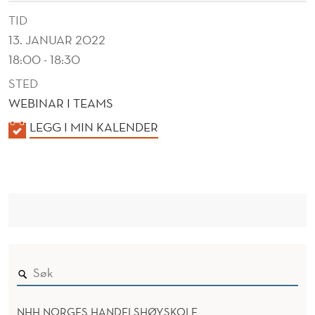
G
TID
H
13. JANUAR 2022
V
18:00 - 18:30
O
STED
WEBINAR I TEAMS
R
K
LEGG I MIN KALENDER
F
A
O
L
R
E
N
D
D
E
E
V
R
A
NHH NORGES HANDELSHØYSKOLE