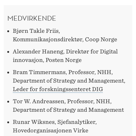
I
E
N
N
MEDVIRKENDE
D
O
E
Bjørn Takle Friis,
R
R
Kommunikasjonsdirektør, Coop Norge
S
Alexander Haneng, Direktør for Digital
K
innovasjon, Posten Norge
H
Bram Timmermans, Professor, NHH,
A
Department of Strategy and Management,
N
Leder for forskningssenteret DIG
D
Tor W. Andreassen, Professor, NHH,
Department of Strategy and Management
E
Runar Wiksnes, Sjefanalytiker,
L
Hovedorganisasjonen Virke