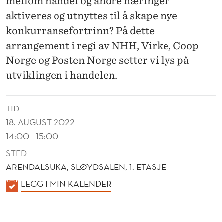
mellom handel og andre næringer
G
aktiveres og utnyttes til å skape nye
Ø
konkurransefortrinn? På dette
K
arrangement i regi av NHH, Virke, Coop
O
Norge og Posten Norge setter vi lys på
S
utviklingen i handelen.
Y
TID
S
18. AUGUST 2022
T
14:00 - 15:00
E
STED
M
ARENDALSUKA, SLØYDSALEN, 1. ETASJE
K
LEGG I MIN KALENDER
E
A
R
L