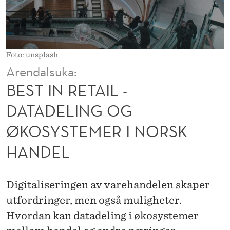
-
D
A
Foto: unsplash
T
Arendalsuka:
A
BEST IN RETAIL -
D
DATADELING OG
E
ØKOSYSTEMER I NORSK
L
HANDEL
I
N
Digitaliseringen av varehandelen skaper
G
utfordringer, men også muligheter.
O
Hvordan kan datadeling i økosystemer