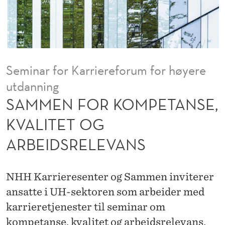
P
E
T
A
Seminar for Karriereforum for høyere
N
utdanning
S
SAMMEN FOR KOMPETANSE,
E
KVALITET OG
,
ARBEIDSRELEVANS
K
V
NHH Karrieresenter og Sammen inviterer
A
ansatte i UH-sektoren som arbeider med
karrieretjenester til seminar om
L
kompetanse, kvalitet og arbeidsrelevans.