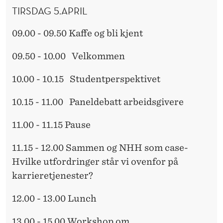
S
E
TIRSDAG 5.APRIL
R
R
09.00 - 09.50
Kaffe og bli kjent
E
L
09.50 - 10.00 Velkommen
E
10.00 - 10.15 Studentperspektivet
V
10.15 - 11.00 Paneldebatt arbeidsgivere
A
11.00 - 11.15
Pause
N
S
11.15 - 12.00
Sammen og NHH som case-
Hvilke utfordringer står vi ovenfor på
karrieretjenester?
12.00 - 13.00
Lunch
13.00 - 15.00
Workshop om