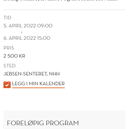
I
T
TID
E
5. APRIL 2022 09:00
↓
T
6. APRIL 2022 15:00
O
PRIS
G
2 500 KR
A
STED
JEBSEN-SENTERET, NHH
R
K
LEGG I MIN KALENDER
B
A
E
L
E
I
N
D
FORELØPIG PROGRAM
D