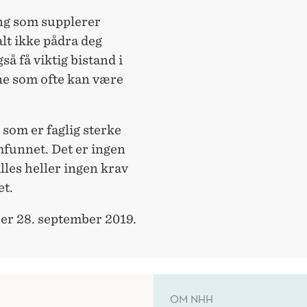
ng som supplerer
lt ikke pådra deg
å få viktig bistand i
ne som ofte kan være
 som er faglig sterke
mfunnet. Det er ingen
lles heller ingen krav
et.
 er 28. september 2019.
OM NHH