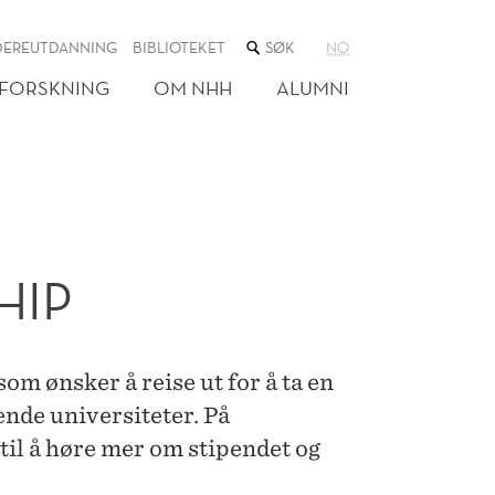
SØK
DEREUTDANNING
BIBLIOTEKET
NO
I
NETTSTEDET
FORSKNING
OM NHH
ALUMNI
HIP
som ønsker å reise ut for å ta en
ende universiteter. På
til å høre mer om stipendet og