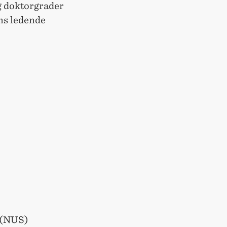
g doktorgrader
ens ledende
e (NUS)