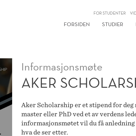
NY
FOR STUDENTER
VI
FORSIDEN
STUDIER
Informasjonsmøte
AKER SCHOLARS
Aker Scholarship er et stipend for deg 
master eller PhD ved et av verdens led
informasjonsmøtet vil du få anledning 
hva de ser etter.