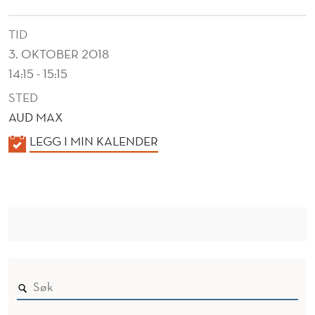
N
TID
3. OKTOBER 2018
14:15 - 15:15
STED
AUD MAX
K
LEGG I MIN KALENDER
A
L
E
N
D
E
R