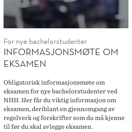
M
Ø
T
E
For nye bachelorstudenter
O
INFORMASJONSMØTE OM
M
EKSAMEN
E
K
Obligatorisk informasjonsmøte om
S
eksamen for nye bachelorstudenter ved
NHH. Her får du viktig informasjon om
A
eksamen, deriblant en gjennomgang av
M
regelverk og forskrifter som du må kjenne
E
til før du skal avlegge eksamen.