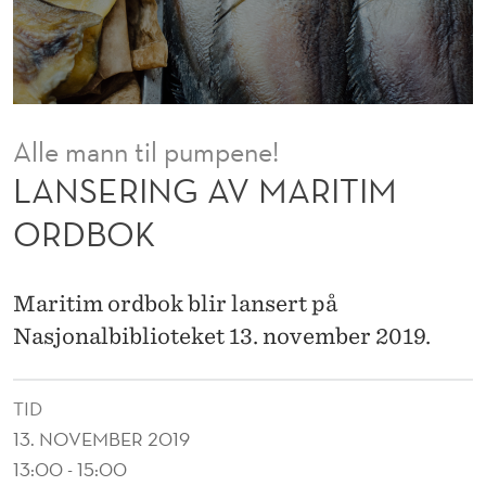
A
R
I
T
Alle mann til pumpene!
I
LANSERING AV MARITIM
M
ORDBOK
O
R
Maritim ordbok blir lansert på
D
Nasjonalbiblioteket 13. november 2019.
B
TID
O
13. NOVEMBER 2019
K
13:00 - 15:00