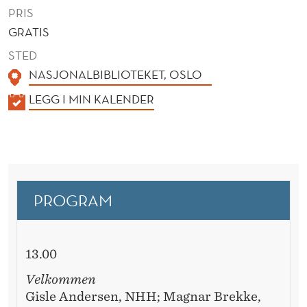
PRIS
GRATIS
STED
NASJONALBIBLIOTEKET, OSLO
K
LEGG I MIN KALENDER
A
L
E
N
D
PROGRAM
E
R
13.00
Velkommen
Gisle Andersen, NHH; Magnar Brekke,