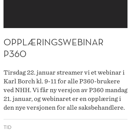
B
I
N
A
OPPLÆRINGSWEBINAR
R
P360
P
3
Tirsdag 22. januar streamer vi et webinar i
6
Karl Borch kl. 9-11 for alle P360-brukere
0
ved NHH. Vi får ny versjon av P360 mandag
21. januar, og webinaret er en opplæring i
den nye versjonen for alle saksbehandlere.
TID