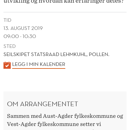
utvikling og hvordan kan erfaringer deles?
TID
13. AUGUST 2019
09:00 - 10:30
STED
SEILSKIPET STATSRAAD LEHMKUHL, POLLEN.
K
LEGG I MIN KALENDER
A
L
E
N
OM ARRANGEMENTET
D
E
Sammen med Aust-Agder fylkeskommune og
R
Vest-Agder fylkeskommune setter vi