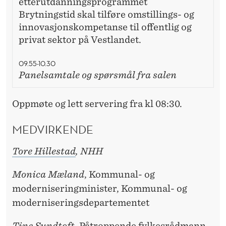
etterutdanningsprogrammet
Brytningstid skal tilføre omstillings- og
innovasjonskompetanse til offentlig og
privat sektor på Vestlandet.
09.55-10.30
Panelsamtale og spørsmål fra salen
Oppmøte og lett servering fra kl 08:30.
MEDVIRKENDE
Tore Hillestad
, NHH
Monica Mæland
, Kommunal- og
moderniseringminister, Kommunal- og
moderniseringsdepartementet
Tine Sundtoft
, Påtroppende fylkesrådmann,