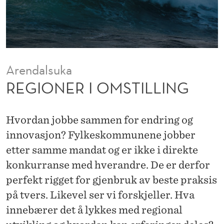
T
I
L
L
Arendalsuka
I
REGIONER I OMSTILLING
N
G
Hvordan jobbe sammen for endring og
innovasjon? Fylkeskommunene jobber
etter samme mandat og er ikke i direkte
konkurranse med hverandre. De er derfor
perfekt rigget for gjenbruk av beste praksis
på tvers. Likevel ser vi forskjeller. Hva
innebærer det å lykkes med regional