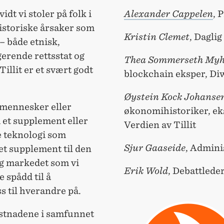
vidt vi stoler på folk i
Alexander Cappelen
, 
Historiske årsaker som
Kristin Clemet
, Daglig
 – både etnisk,
erende rettsstat og
Thea Sommerseth My
Tillit er et svært godt
blockchain eksper, Di
Øystein Kock Johanse
 mennesker eller
økonomihistoriker, eks
 et supplement eller
Verdien av Tillit
re teknologi som
Sjur Gaaseide
, Admini
et supplement til den
og markedet som vi
Erik Wold
, Debattlede
 spådd til å
s til hverandre på.
ostnadene i samfunnet