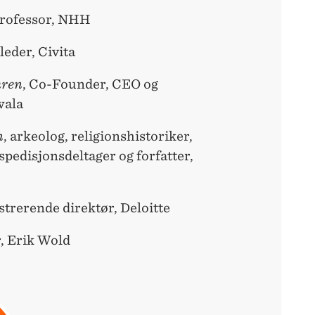
Professor, NHH
 leder, Civita
hren
, Co-Founder, CEO og
wala
n
, arkeolog, religionshistoriker,
pedisjonsdeltager og forfatter,
strerende direktør, Deloitte
r, Erik Wold