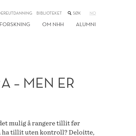
SØK
DEREUTDANNING
BIBLIOTEKET
NO
I
NETTSTEDET
FORSKNING
OM NHH
ALUMNI
A – MEN ER
t mulig å rangere tillit før
å ha tillit uten kontroll? Deloitte,