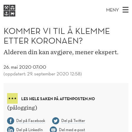
K
MENY
O
H
NO
S
M
FOR STUDENTER
O
Ø
KOMMER VI TIL Å KLEMME
K
VIDEREUTDANNING
M
I
V
ETTER KORONAEN?
BIBLIOTEKET
N
E
E
E
T
Forsiden
Alderen din kan avgjøre, mener ekspert.
T
D
S
R
T
Studier
M
E
26. mai 2020 07:00
V
D
E
Forskning
E
(oppdatert: 29. september 2020 12:58)
T
I
N
Om NHH
Y
T
Alumni
LES HELE SAKEN PÅ AFTENPOSTEN.NO
I
(pålogging)
L
Del på Facebook
Del på Twitter
Å
Del på LinkedIn
Del med e-post