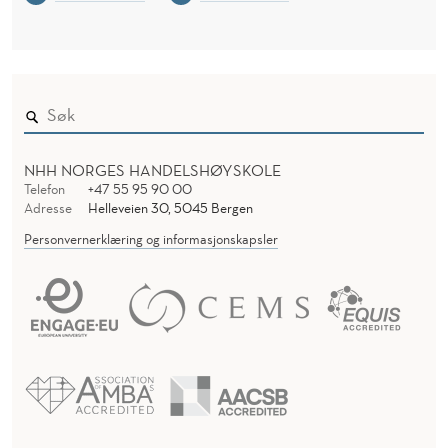
K
L
E
M
M
NHH NORGES HANDELSHØYSKOLE
Telefon
+47 55 95 90 00
E
Adresse
Helleveien 30, 5045 Bergen
E
Personvernerklæring og informasjonskapsler
T
T
E
R
K