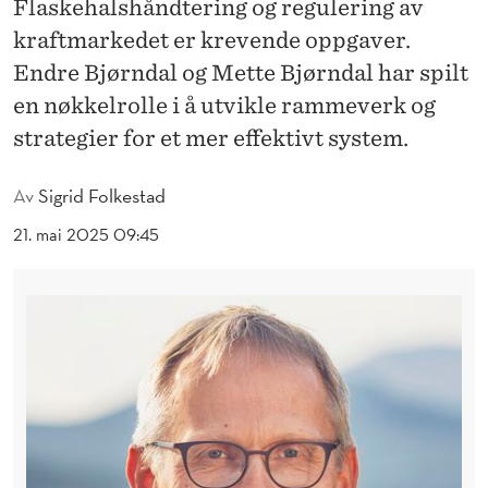
O
Flaskehalshåndtering og regulering av
kraftmarkedet er krevende oppgaver.
R
Endre Bjørndal og Mette Bjørndal har spilt
S
en nøkkelrolle i å utvikle rammeverk og
K
strategier for et mer effektivt system.
E
Av
Sigrid Folkestad
R
21. mai 2025 09:45
E
B
I
D
R
A