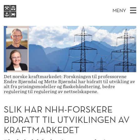
S
MENY
L
H
NO
EN
S
I
FOR STUDENTER
O
Ø
K
VIDEREUTDANNING
K
I
V
BIBLIOTEKET
N
E
E
H
T
Forsiden
T
D
S
A
T
Studier
M
E
R
D
E
Forskning
Det norske kraftmarkedet: Forskningen til professorene
E
Endre Bjørndal og Mette Bjørndal har bidratt til utvikling av
T
N
N
alt fra prisingsmodeller og flaskehåndtering, bedre
Om NHH
regulering til regulering av nettselskapene.
Y
H
Alumni
SLIK HAR NHH-FORSKERE
H
BIDRATT TIL UTVIKLINGEN AV
-
KRAFTMARKEDET
F