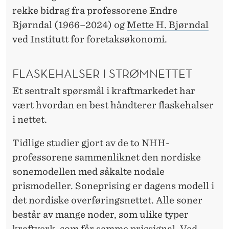
N
rekke bidrag fra professorene Endre
G
Bjørndal (1966–2024) og
Mette H. Bjørndal
E
ved Institutt for foretaksøkonomi.
N
FLASKEHALSER I STRØMNETTET
A
Et sentralt spørsmål i kraftmarkedet har
V
vært hvordan en best håndterer flaskehalser
K
i nettet.
R
Tidlige studier gjort av de to NHH-
A
professorene sammenliknet den nordiske
F
sonemodellen med såkalte nodale
prismodeller. Soneprising er dagens modell i
T
det nordiske overføringsnettet. Alle soner
M
består av mange noder, som ulike typer
kraftverk, som får samme prissignal. Ved