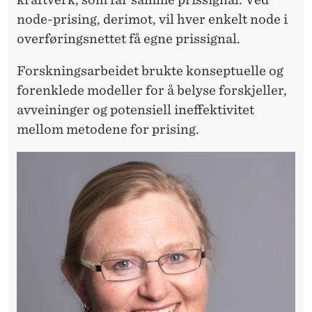
A
node-prising, derimot, vil hver enkelt node i
R
overføringsnettet få egne prissignal.
K
Forskningsarbeidet brukte konseptuelle og
E
forenklede modeller for å belyse forskjeller,
D
avveininger og potensiell ineffektivitet
E
mellom metodene for prising.
T