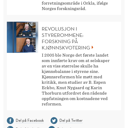
forretningsområde i Orkla, ifølge
Norges forskningsråd.
REVOLUSJON I
STYREROMMENE:
FORSKNING PÅ
KJØNNSKVOTERING
I 2005 ble Norge det første landet
som innførte krav om at selskaper
av en viss størrelse skulle ha
kjønnsbalanse i styrene sine.
Kjønnsreformen ble møtt med
kritikk, men studier av B. Espen
Eckbo, Knut Nygaard og Karin
Thorburn utfordret den rådende
oppfatningen om kostnadene ved
reformen.
Del på Facebook
Del på Twitter