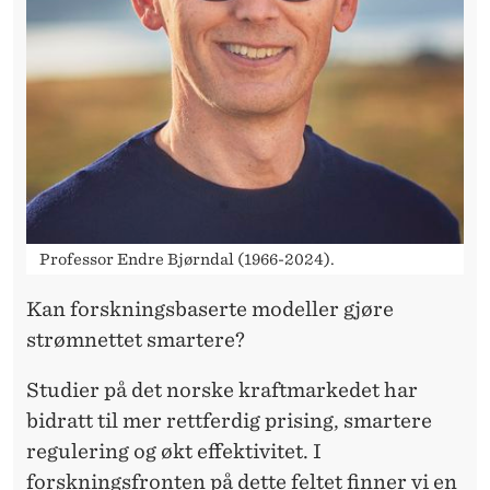
T
T
T
I
L
U
T
Professor Endre Bjørndal (1966-2024).
V
Kan forskningsbaserte modeller gjøre
I
strømnettet smartere?
K
Studier på det norske kraftmarkedet har
L
bidratt til mer rettferdig prising, smartere
I
regulering og økt effektivitet. I
forskningsfronten på dette feltet finner vi en