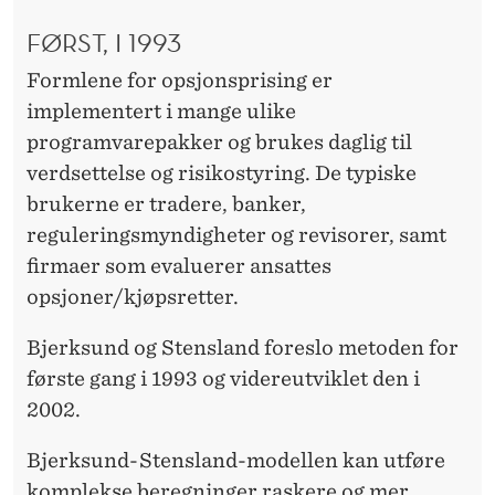
L
FØRST, I 1993
L
Formlene for opsjonsprising er
E
implementert i mange ulike
N
programvarepakker og brukes daglig til
E
verdsettelse og risikostyring. De typiske
brukerne er tradere, banker,
T
reguleringsmyndigheter og revisorer, samt
A
firmaer som evaluerer ansattes
T
opsjoner/kjøpsretter.
T
Bjerksund og Stensland foreslo metoden for
I
første gang i 1993 og videreutviklet den i
2002.
B
R
Bjerksund-Stensland-modellen kan utføre
komplekse beregninger raskere og mer