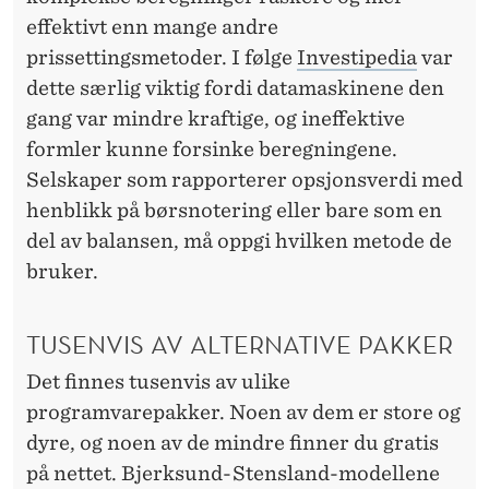
U
effektivt enn mange andre
K
prissettingsmetoder. I følge
Investipedia
var
G
dette særlig viktig fordi datamaskinene den
L
gang var mindre kraftige, og ineffektive
formler kunne forsinke beregningene.
O
Selskaper som rapporterer opsjonsverdi med
B
henblikk på børsnotering eller bare som en
A
del av balansen, må oppgi hvilken metode de
bruker.
L
T
TUSENVIS AV ALTERNATIVE PAKKER
Det finnes tusenvis av ulike
programvarepakker. Noen av dem er store og
dyre, og noen av de mindre finner du gratis
på nettet. Bjerksund-Stensland-modellene