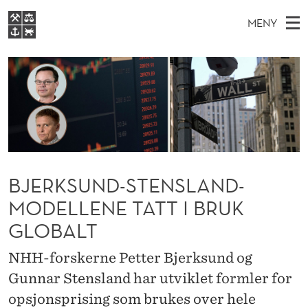
B
MENY
J
H
NO
EN
S
E
FOR STUDENTER
O
Ø
K
VIDEREUTDANNING
R
I
V
BIBLIOTEKET
N
E
E
K
T
Forsiden
T
D
S
S
T
Studier
M
E
U
D
E
Forskning
E
BJERKSUND-STENSLAND-
T
N
N
Om NHH
MODELLENE TATT I BRUK
Y
D
Alumni
GLOBALT
-
NHH-forskerne Petter Bjerksund og
S
Gunnar Stensland har utviklet formler for
T
opsjonsprising som brukes over hele