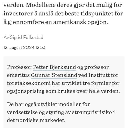
E
verden. Modellene deres gjør det mulig for
N
investorer å anslå det beste tidspunktet for
å gjennomføre en amerikansk opsjon.
S
L
Av
Sigrid Folkestad
A
12. august 2024 12:53
N
D
Professor
Petter Bjerksund
og professor
emeritus
Gunnar Stensland
ved Institutt for
-
foretaksøkonomi har utviklet tre formler for
M
opsjonsprising som brukes over hele verden.
O
De har også utviklet modeller for
D
verdsettelse og styring av strømprisrisiko i
E
det nordiske markedet.