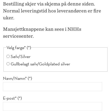
N
Bestilling skjer via skjema på denne siden.
A
Normal leveringstid hos leverandøren er fire
uker.
P
P
Mansjettknappene kan sees i NHHs
servicesenter.
E
Velg farge*
R
Sølv/Silver
Gullbelagt sølv/Goldplated silver
Navn/Namn*
E-post*