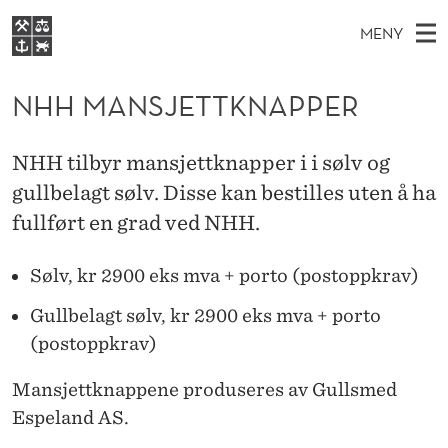
N
MENY
H
H
NO
EN
S
H
FOR STUDENTER
O
Ø
NHH MANSJETTKNAPPER
K
VIDEREUTDANNING
M
I
V
BIBLIOTEKET
N
E
E
A
NHH tilbyr mansjettknapper i i sølv og
T
Forsiden
T
D
gullbelagt sølv. Disse kan bestilles uten å ha
S
N
T
Studier
M
fullført en grad ved NHH.
E
S
D
E
Forskning
E
T
J
Sølv, kr 2900 eks mva + porto (postoppkrav)
N
Om NHH
Y
E
Gullbelagt sølv, kr 2900 eks mva + porto
Alumni
T
(postoppkrav)
T
Mansjettknappene produseres av Gullsmed
K
Espeland AS.