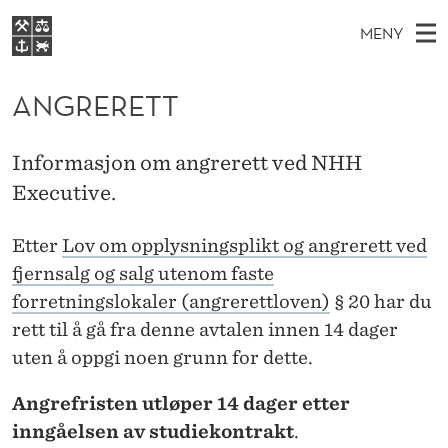
A
MENY
N
H
NO
EN
S
G
FOR STUDENTER
O
Ø
ANGRERETT
K
VIDEREUTDANNING
R
I
V
BIBLIOTEKET
N
E
E
E
Informasjon om angrerett ved NHH
T
Forsiden
T
D
Executive.
S
R
T
Studier
M
E
E
D
Etter
Lov om opplysningsplikt og angrerett ved
E
Forskning
E
T
T
fjernsalg og salg utenom faste
N
Om NHH
forretningslokaler (angrerettloven)
§ 20 har du
Y
T
Alumni
rett til å gå fra denne avtalen innen 14 dager
uten å oppgi noen grunn for dette.
Angrefristen utløper 14 dager etter
inngåelsen av studiekontrakt
.