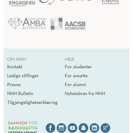
S
K
S
T
Y
R
OM NHH
MER
I
Kontakt
For studenter
Ledige stillinger
For ansatte
N
Presse
For alumni
G
NHH Bulletin
Nyhetsbrev fra NHH
Tilgjengelighetserklæring