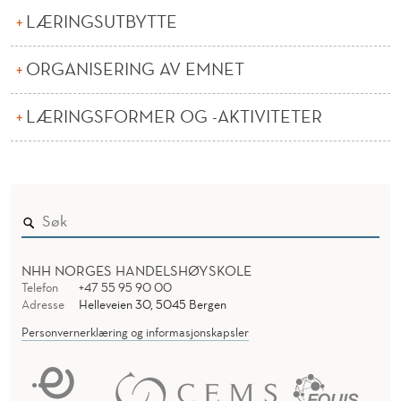
A
LÆRINGSUTBYTTE
S
ORGANISERING AV EMNET
J
O
LÆRINGSFORMER OG -AKTIVITETER
N
Ø
K
O
N
NHH NORGES HANDELSHØYSKOLE
Telefon
+47 55 95 90 00
O
Adresse
Helleveien 30, 5045 Bergen
Personvernerklæring og informasjonskapsler
M
I