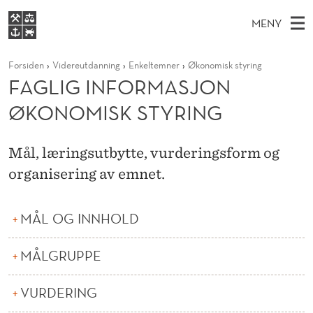
F
MENY
A
H
NO
S
G
FOR STUDENTER
Forsiden
Videreutdanning
Enkeltemner
Økonomisk styring
O
Ø
K
VIDEREUTDANNING
FAGLIG INFORMASJON
L
I
V
BIBLIOTEKET
N
E
ØKONOMISK STYRING
E
I
T
Forsiden
T
D
S
G
T
Studier
M
Mål, læringsutbytte, vurderingsform og
E
I
D
E
organisering av emnet.
Forskning
E
T
N
N
Om NHH
Y
F
MÅL OG INNHOLD
Alumni
O
MÅLGRUPPE
R
M
VURDERING