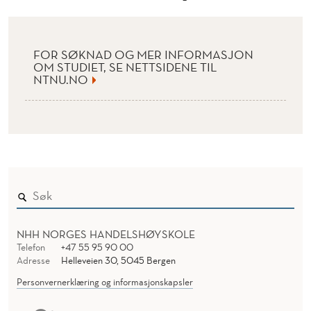
N
A
G
FOR SØKNAD OG MER INFORMASJON
OM STUDIET, SE NETTSIDENE TIL
E
NTNU.NO
M
E
N
T
NHH NORGES HANDELSHØYSKOLE
Telefon
+47 55 95 90 00
Adresse
Helleveien 30, 5045 Bergen
Personvernerklæring og informasjonskapsler