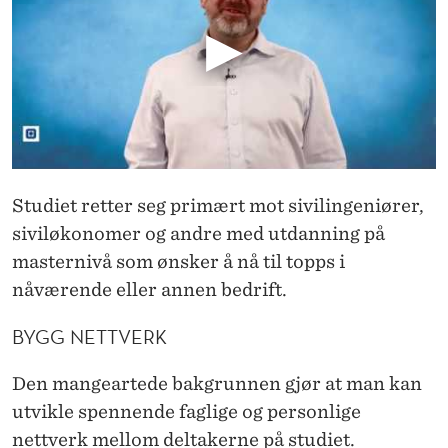
T
E
C
H
N
O
Studiet retter seg primært mot sivilingeniører,
L
siviløkonomer og andre med utdanning på
masternivå som ønsker å nå til topps i
O
nåværende eller annen bedrift.
G
BYGG NETTVERK
Y
M
Den mangeartede bakgrunnen gjør at man kan
utvikle spennende faglige og personlige
A
nettverk mellom deltakerne på studiet.