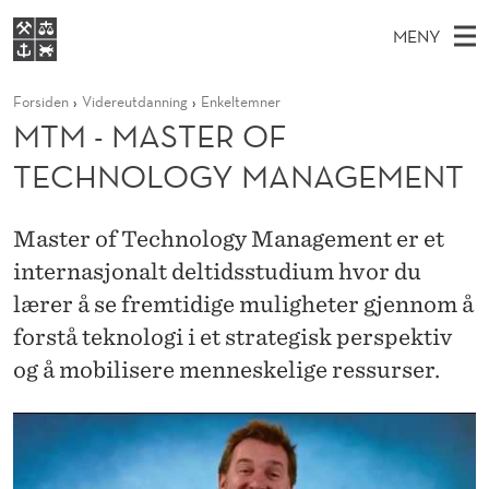
M
MENY
T
H
NO
S
M
FOR STUDENTER
Forsiden
Videreutdanning
Enkeltemner
O
Ø
K
VIDEREUTDANNING
MTM - MASTER OF
-
I
V
BIBLIOTEKET
N
E
TECHNOLOGY MANAGEMENT
E
M
T
Forsiden
T
D
S
A
T
Studier
M
Master of Technology Management er et
E
S
D
E
internasjonalt deltidsstudium hvor du
Forskning
E
T
T
N
lærer å se fremtidige muligheter gjennom å
Om NHH
Y
E
forstå teknologi i et strategisk perspektiv
Alumni
og å mobilisere menneskelige ressurser.
R
O
F