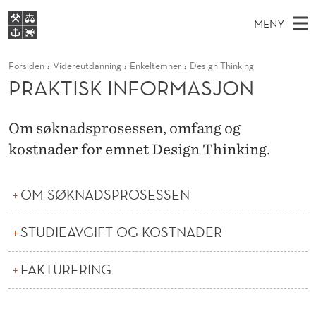
P
MENY
R
H
NO
S
A
FOR STUDENTER
Forsiden
Videreutdanning
Enkeltemner
Design Thinking
O
Ø
K
VIDEREUTDANNING
PRAKTISK INFORMASJON
K
I
V
BIBLIOTEKET
N
E
E
T
T
Forsiden
T
Om søknadsprosessen, omfang og
D
S
I
T
kostnader for emnet Design Thinking.
Studier
M
E
S
D
E
Forskning
E
T
K
OM SØKNADSPROSESSEN
N
Om NHH
Y
I
Alumni
STUDIEAVGIFT OG KOSTNADER
N
F
FAKTURERING
O