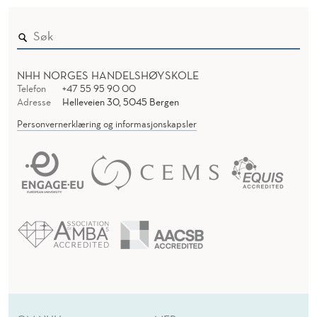
R
M
A
NHH NORGES HANDELSHØYSKOLE
S
Telefon
+47 55 95 90 00
Adresse
Helleveien 30, 5045 Bergen
J
Personvernerklæring og informasjonskapsler
O
N