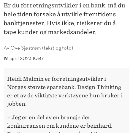
N
Er du forretningsutvikler i en bank, må du
G
hele tiden forsøke å utvikle fremtidens
banktjenester. Hvis ikke, risikerer du å
F
tape kunder og markedsandeler.
O
R
Av
Ove Sjøstrøm (tekst og foto)
E
19. april 2023 10:47
N
K
Heidi Malmin er forretningsutvikler i
Norges største sparebank. Design Thinking
U
er et av de viktigste verktøyene hun bruker i
N
jobben.
D
– Jeg er en del av en bransje der
E
konkurransen om kundene er beinhard.