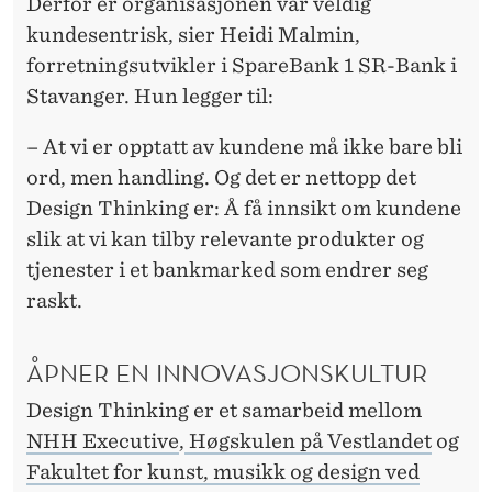
S
Derfor er organisasjonen vår veldig
kundesentrisk, sier Heidi Malmin,
E
forretningsutvikler i SpareBank 1 SR-Bank i
N
Stavanger. Hun legger til:
T
– At vi er opptatt av kundene må ikke bare bli
R
ord, men handling. Og det er nettopp det
I
Design Thinking er: Å få innsikt om kundene
slik at vi kan tilby relevante produkter og
S
tjenester i et bankmarked som endrer seg
K
raskt.
B
R
ÅPNER EN INNOVASJONSKULTUR
A
Design Thinking er et samarbeid mellom
NHH Executive
,
Høgskulen på Vestlandet
og
N
Fakultet for kunst, musikk og design ved