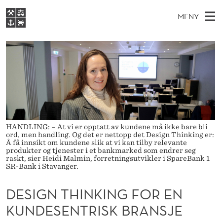
D
MENY
E
H
NO
S
S
FOR STUDENTER
O
Ø
K
VIDEREUTDANNING
I
I
V
BIBLIOTEKET
N
E
E
G
T
Forsiden
T
D
S
N
T
Studier
M
E
T
D
E
Forskning
E
HANDLING: – At vi er opptatt av kundene må ikke bare bli
T
H
ord, men handling. Og det er nettopp det Design Thinking er:
N
Om NHH
Å få innsikt om kundene slik at vi kan tilby relevante
Y
I
produkter og tjenester i et bankmarked som endrer seg
Alumni
raskt, sier Heidi Malmin, forretningsutvikler i SpareBank 1
SR-Bank i Stavanger.
N
K
DESIGN THINKING FOR EN
I
KUNDESENTRISK BRANSJE