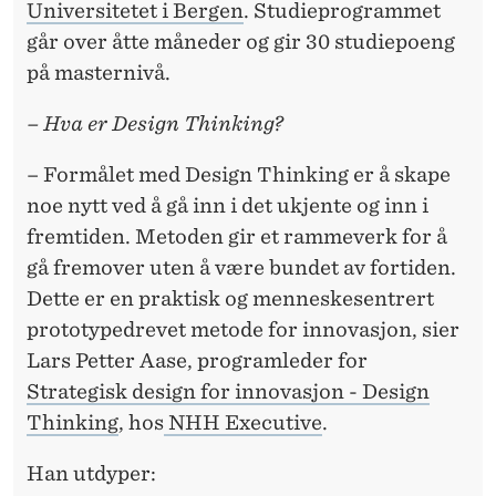
S
Universitetet i Bergen
. Studieprogrammet
J
går over åtte måneder og gir 30 studiepoeng
på masternivå.
E
– Hva er Design Thinking?
– Formålet med Design Thinking er å skape
noe nytt ved å gå inn i det ukjente og inn i
fremtiden. Metoden gir et rammeverk for å
gå fremover uten å være bundet av fortiden.
Dette er en praktisk og menneskesentrert
prototypedrevet metode for innovasjon, sier
Lars Petter Aase, programleder for
Strategisk design for innovasjon - Design
Thinking
, hos
NHH Executive
.
Han utdyper: