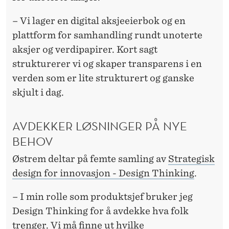
F
O
– Vi lager en digital aksjeeierbok og en
plattform for samhandling rundt unoterte
R
aksjer og verdipapirer. Kort sagt
E
strukturerer vi og skaper transparens i en
N
verden som er lite strukturert og ganske
skjult i dag.
S
T
AVDEKKER LØSNINGER PÅ NYE
A
BEHOV
R
Østrem deltar på femte samling av
Strategisk
T
design for innovasjon - Design Thinking
.
U
– I min rolle som produktsjef bruker jeg
P
Design Thinking for å avdekke hva folk
trenger. Vi må finne ut hvilke