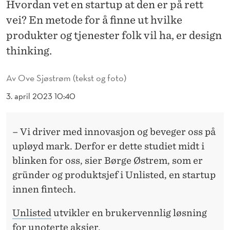
I
Hvordan vet en startup at den er på rett
vei? En metode for å finne ut hvilke
N
produkter og tjenester folk vil ha, er design
G
thinking.
E
Av
Ove Sjøstrøm (tekst og foto)
R
3. april 2023 10:40
P
E
– Vi driver med innovasjon og beveger oss på
R
upløyd mark. Derfor er dette studiet midt i
F
blinken for oss, sier Børge Østrem, som er
E
gründer og produktsjef i Unlisted, en startup
innen fintech.
K
T
Unlisted
utvikler en brukervennlig løsning
for unoterte aksjer.