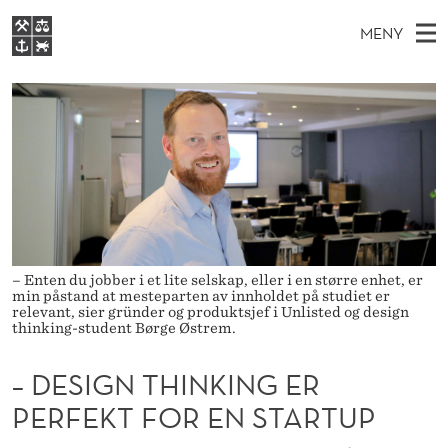
–
MENY
D
H
NO
S
E
FOR STUDENTER
O
Ø
K
VIDEREUTDANNING
S
I
V
BIBLIOTEKET
N
E
E
I
T
Forsiden
T
D
S
G
T
Studier
M
E
N
D
E
Forskning
E
T
T
N
– Enten du jobber i et lite selskap, eller i en større enhet, er
Om NHH
min påstand at mesteparten av innholdet på studiet er
Y
H
relevant, sier gründer og produktsjef i Unlisted og design
Alumni
thinking-student Børge Østrem.
I
– DESIGN THINKING ER
N
PERFEKT FOR EN STARTUP
K