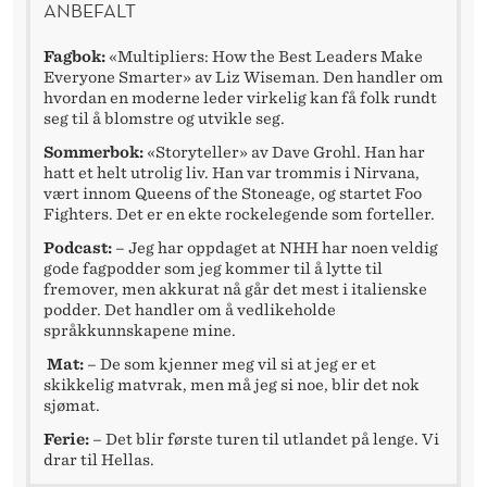
ANBEFALT
Fagbok:
«Multipliers: How the Best Leaders Make
Everyone Smarter» av Liz Wiseman. Den handler om
hvordan en moderne leder virkelig kan få folk rundt
seg til å blomstre og utvikle seg.
Sommerbok:
«Storyteller» av Dave Grohl. Han har
hatt et helt utrolig liv. Han var trommis i Nirvana,
vært innom Queens of the Stoneage, og startet Foo
Fighters. Det er en ekte rockelegende som forteller.
Podcast:
– Jeg har oppdaget at NHH har noen veldig
gode fagpodder som jeg kommer til å lytte til
fremover, men akkurat nå går det mest i italienske
podder. Det handler om å vedlikeholde
språkkunnskapene mine.
Mat:
– De som kjenner meg vil si at jeg er et
skikkelig matvrak, men må jeg si noe, blir det nok
sjømat.
Ferie:
– Det blir første turen til utlandet på lenge. Vi
drar til Hellas.