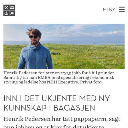
I
MENY
N
H
NO
S
N
FOR STUDENTER
O
Ø
K
VIDEREUTDANNING
I
I
V
BIBLIOTEKET
N
E
E
D
T
Forsiden
T
D
S
E
T
Studier
M
E
T
D
E
Forskning
E
Henrik Pedersen forlater en trygg jobb for å bli gründer.
T
U
Samtidig tar han EMBA med spesialisering i økonomisk
N
Om NHH
styring og ledelse hos NHH Executive. Privat foto
Y
K
Alumni
INN I DET UKJENTE MED NY
J
KUNNSKAP I BAGASJEN
E
Henrik Pedersen har tatt pappaperm, sagt
N
opp jobben og er klar for det ukjente.