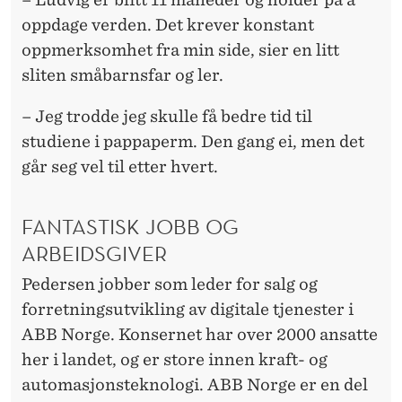
K
oppdage verden. Det krever konstant
A
oppmerksomhet fra min side, sier en litt
P
sliten småbarnsfar og ler.
I
– Jeg trodde jeg skulle få bedre tid til
B
studiene i pappaperm. Den gang ei, men det
går seg vel til etter hvert.
A
G
FANTASTISK JOBB OG
A
ARBEIDSGIVER
S
Pedersen jobber som leder for salg og
J
forretningsutvikling av digitale tjenester i
E
ABB Norge. Konsernet har over 2000 ansatte
her i landet, og er store innen kraft- og
N
automasjonsteknologi. ABB Norge er en del