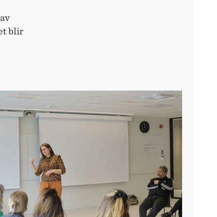
 av
t blir