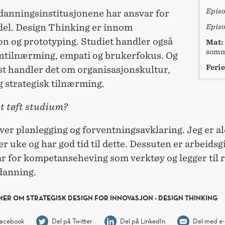
Episo
tdanningsinstitusjonene har ansvar for
 del. Design Thinking er innom
Episo
on og prototyping. Studiet handler også
Mat:
somm
ntilnærming, empati og brukerfokus. Og
Ferie
st handler det om organisasjonskultur,
g strategisk tilnærming.
et tøft studium?
ver planlegging og forventningsavklaring. Jeg er a
 uke og har god tid til dette. Dessuten er arbeidsg
ar for kompetanseheving som verktøy og legger til r
danning.
MER OM STRATEGISK DESIGN FOR INNOVASJON - DESIGN THINKING
Facebook
Del på Twitter
Del på LinkedIn
Del med e-