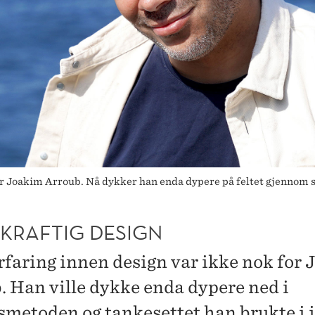
r Joakim Arroub. Nå dykker han enda dypere på feltet gjennom st
KRAFTIG DESIGN
rfaring innen design var ikke nok for
. Han ville dykke enda dypere ned i
smetoden og tankesettet han brukte i 