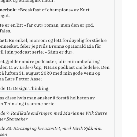
logisk og etnologisk natur.
erbok:
«Breakfast of champions» av Kurt
egut.
te er en litt «far out» roman, men den er god.
ales.
ast:
En enkel, morsom og lett fordøyelig forståelse
nnesket, føler jeg Nils Brenna og Harald Eia får
til i sin podcast serie: «Sånn er du».
et gjelder andre podcaster, blir min anbefaling
den 11 av
Lederskap,
NHHs podkast om ledelse. Den
på luften 31. august 2020 med min gode venn og
ga Lars Petter Aase:
de 11: Design Thinking.
luss disse hvis man ønsker å forstå helheten av
n Thinking i samme serie:
de 7: Radikale endringer, med Marianne Wik Sætre
ger Stensaker
de 25: Strategi og kreativitet, med Eirik Sjåholm
sen