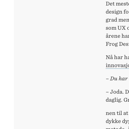
Det mest
design fo
grad men
som UX og
årene har
Frog Des
Nå har ha
innovasj
– Du har 
– Joda. D
daglig. 
nen til a
dykke dy