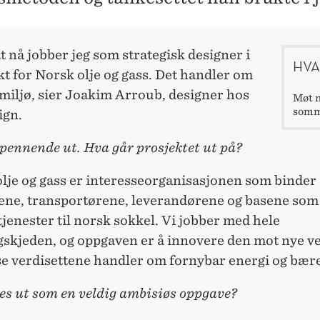
 nå jobber jeg som strategisk designer i
HVA
kt for Norsk olje og gass. Det handler om
miljø, sier Joakim Arroub, designer hos
Møt n
somm
ign.
pennende ut. Hva går prosjektet ut på?
olje og gass er interesseorganisasjonen som binde
ene, transportørene, leverandørene og basene som
tjenester til norsk sokkel. Vi jobber med hele
gskjeden, og oppgaven er å innovere den mot nye ve
se verdisettene handler om fornybar energi og bære
es ut som en veldig ambisiøs oppgave?