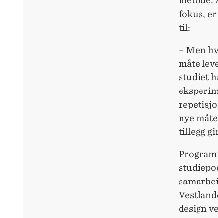
metode. 
fokus, er
til:
– Men hv
måte leve
studiet h
eksperime
repetisjo
nye måter
tillegg g
Programm
studiepoe
samarbe
Vestlande
design ve