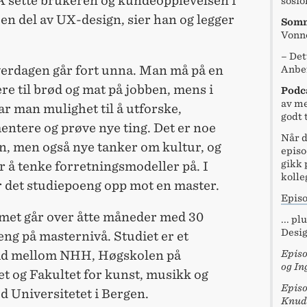
Å sette brukeren og kundeopplevelsen i
sosio
 en del av UX-design, sier han og legger
Somm
Vonn
– Det
erdagen går fort unna. Man må på en
Anbef
re til brød og mat på jobben, mens i
Podc
av me
ar man mulighet til å utforske,
godt 
ntere og prøve nye ting. Det er noe
Når d
n, men også nye tanker om kultur, og
episo
gikk 
 å tenke forretningsmodeller på. I
kolle
ir det studiepoeng opp mot en master.
Episo
et går over åtte måneder med 30
... p
Desig
ng på masternivå. Studiet er et
Episo
id mellom NHH, Høgskolen på
og In
t og Fakultet for kunst, musikk og
Episo
d Universitetet i Bergen.
Knud