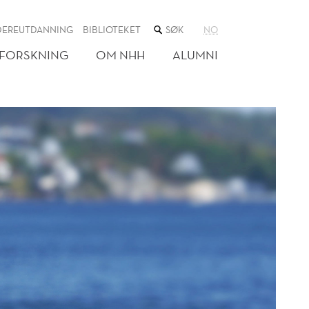
SØK
DEREUTDANNING
BIBLIOTEKET
NO
I
NETTSTEDET
FORSKNING
OM NHH
ALUMNI