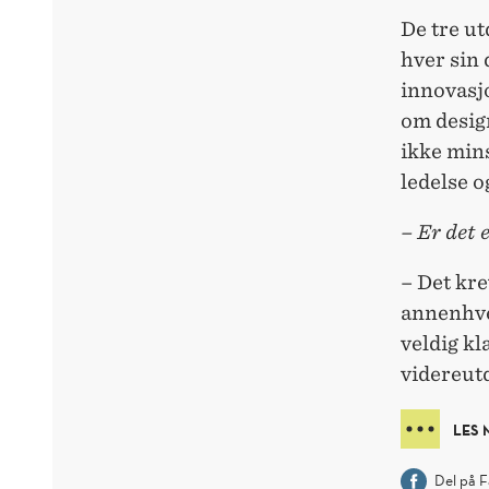
De tre u
hver sin
innovasj
om desig
ikke min
ledelse o
– Er det 
– Det kre
annenhver
veldig kl
videreut
LES 
Del på 