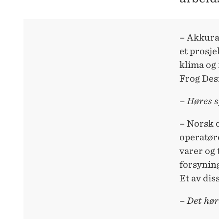
– Akkurat
et prosje
klima og 
Frog Des
– Høres s
– Norsk 
operatør
varer og 
forsynin
Et av dis
– Det hør