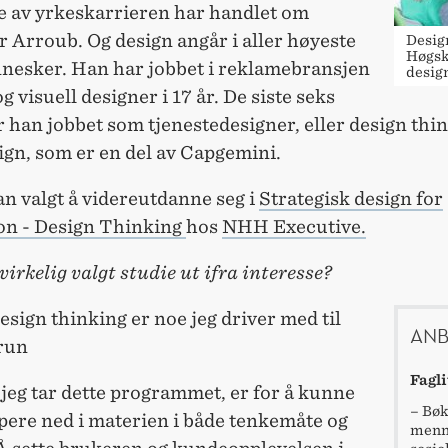
e av yrkeskarrieren har handlet om
r Arroub. Og design angår i aller høyeste
Desig
Høgsk
nesker. Han har jobbet i reklamebransjen
design
 visuell designer i 17 år. De siste seks
 han jobbet som tjenestedesigner, eller design thin
ign, som er en del av Capgemini.
n valgt å videreutdanne seg i
Strategisk design for
on - Design Thinking
hos
NHH Executive.
virkelig valgt studie ut ifra interesse?
esign thinking er noe jeg driver med til
ANB
Grun
Fagli
t jeg tar dette programmet, er for å kunne
– Bøk
pere ned i materien i både tenkemåte og
menne