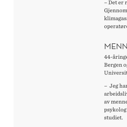
– Det er 
Gjennomfø
klimagass
operatøre
MENN
44-åringe
Bergen og
Universit
– Jeg har
arbeidsli
av mennes
psykolog 
studiet.