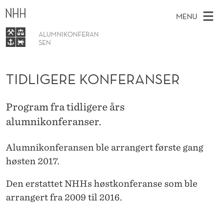
T
MENU
I
ALUMNIKONFERAN
D
SEN
M
NO
L
TO WWW.NHH.NO
S
A
E
TIDLIGERE KONFERANSER
A
I
Tidligere konferanser
I
R
C
G
N
H
T
Program fra tidligere års
H
M
E
E
alumnikonferanser.
W
E
E
R
B
N
S
Alumnikonferansen ble arrangert første gang
E
I
U
T
høsten 2017.
E
K
Den erstattet NHHs høstkonferanse som ble
O
arrangert fra 2009 til 2016.
N