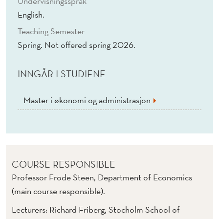
Undervisningsspråk
T
English.
I
Teaching Semester
T
Spring. Not offered spring 2026.
I
INNGÅR I STUDIENE
O
N
Master i økonomi og administrasjon
COURSE RESPONSIBLE
Professor Frode Steen, Department of Economics
(main course responsible).
Lecturers: Richard Friberg, Stocholm School of