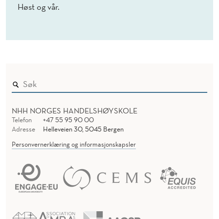
R
Høst og vår.
B
E
I
D
I
NHH NORGES HANDELSHØYSKOLE
H
Telefon
+47 55 95 90 00
O
Adresse
Helleveien 30, 5045 Bergen
Personvernerklæring og informasjonskapsler
V
E
D
P