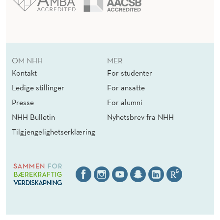
R
O
F
I
OM NHH
MER
Kontakt
For studenter
L
Ledige stillinger
For ansatte
E
Presse
For alumni
N
NHH Bulletin
Nyhetsbrev fra NHH
N
Tilgjengelighetserklæring
E
W
B
U