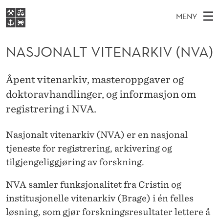
N
MENY
A
H
NO
EN
S
S
FOR STUDENTER
O
Ø
NASJONALT VITENARKIV (NVA)
K
VIDEREUTDANNING
J
I
V
BIBLIOTEKET
N
E
E
O
Åpent vitenarkiv, masteroppgaver og
T
Forsiden
T
D
doktoravhandlinger, og informasjon om
S
N
T
Studier
M
registrering i NVA.
E
A
D
E
Forskning
E
T
L
Nasjonalt vitenarkiv (NVA) er en nasjonal
N
Om NHH
tjeneste for registrering, arkivering og
Y
T
Alumni
tilgjengeliggjøring av forskning.
V
NVA samler funksjonalitet fra Cristin og
I
institusjonelle vitenarkiv (Brage) i én felles
T
løsning, som gjør forskningsresultater lettere å