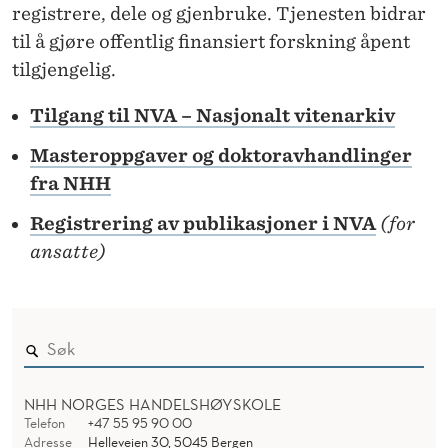
E
registrere, dele og gjenbruke. Tjenesten bidrar
til å gjøre offentlig finansiert forskning åpent
N
tilgjengelig.
A
Tilgang til NVA – Nasjonalt vitenarkiv
R
K
Masteroppgaver og doktoravhandlinger
fra NHH
I
Registrering av publikasjoner i NVA
(for
V
ansatte)
(
N
V
A
NHH NORGES HANDELSHØYSKOLE
)
Telefon
+47 55 95 90 00
Adresse
Helleveien 30, 5045 Bergen