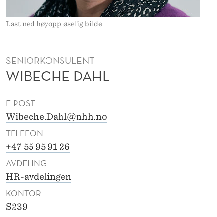
Last ned høyoppløselig bilde
SENIORKONSULENT
WIBECHE DAHL
E-POST
Wibeche.Dahl@nhh.no
TELEFON
+47 55 95 91 26
AVDELING
HR-avdelingen
KONTOR
S239