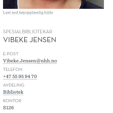
E
N
Last ned høyoppløselig bilde
S
E
SPESIALBIBLIOTEKAR
VIBEKE JENSEN
N
E-POST
Vibeke.Jensen@nhh.no
TELEFON
+47 55 95 94 70
AVDELING
Bibliotek
KONTOR
S126