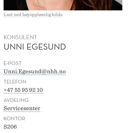
Å
N
Last ned høyoppløselig bilde
E
S
KONSULENT
UNNI EGESUND
Ø
E
E-POST
G
Unni.Egesund@nhh.no
E
TELEFON
S
+47 55 95 92 10
AVDELING
U
Servicesenter
N
KONTOR
D
S206