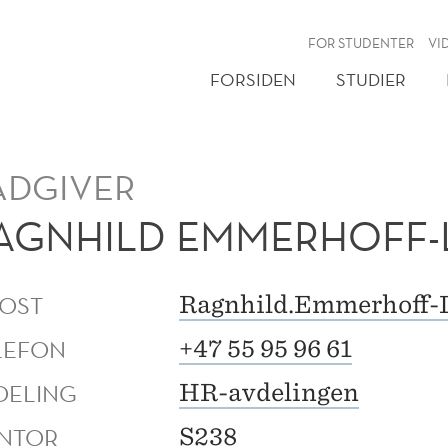
NY
FOR STUDENTER
VI
FORSIDEN
STUDIER
ÅDGIVER
AGNHILD EMMERHOFF-
POST
Ragnhild.Emmerhoff-
LEFON
+47 55 95 96 61
DELING
HR-avdelingen
NTOR
S238