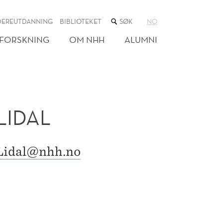
SØK
DEREUTDANNING
BIBLIOTEKET
NO
I
NETTSTEDET
FORSKNING
OM NHH
ALUMNI
LIDAL
Lidal@nhh.no