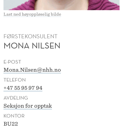
S
E
Last ned høyoppløselig bilde
N
FØRSTEKONSULENT
MONA NILSEN
E-POST
Mona.Nilsen@nhh.no
TELEFON
+47 55 95 97 94
AVDELING
Seksjon for opptak
KONTOR
BU22