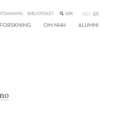
SØK
UTDANNING
BIBLIOTEKET
NO
EN
I
NETTSTEDET
FORSKNING
OM NHH
ALUMNI
no