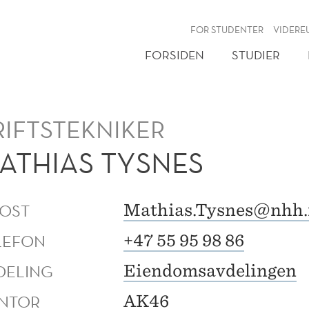
NY
FOR STUDENTER
VIDERE
FORSIDEN
STUDIER
RIFTSTEKNIKER
ATHIAS TYSNES
POST
Mathias.Tysnes@nhh.
LEFON
+47 55 95 98 86
DELING
Eiendomsavdelingen
NTOR
AK46