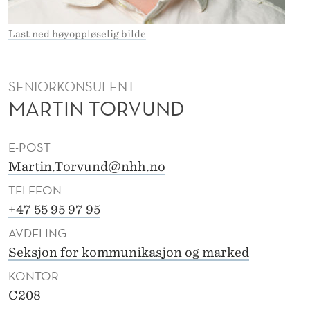
D
Last ned høyoppløselig bilde
SENIORKONSULENT
MARTIN TORVUND
E-POST
Martin.Torvund@nhh.no
TELEFON
+47 55 95 97 95
AVDELING
Seksjon for kommunikasjon og marked
KONTOR
C208