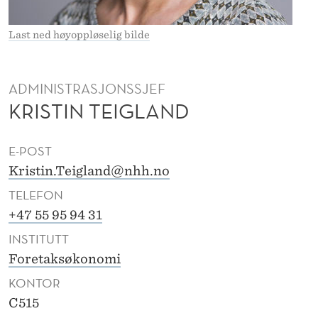
E
L
Last ned høyoppløselig bilde
T
E
ADMINISTRASJONSSJEF
KRISTIN TEIGLAND
I
G
E-POST
L
Kristin.Teigland@nhh.no
A
TELEFON
N
+47 55 95 94 31
INSTITUTT
D
Foretaksøkonomi
KONTOR
C515