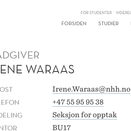
NY
FOR STUDENTER
VIDERE
FORSIDEN
STUDIER
ÅDGIVER
RENE WARAAS
POST
Irene.Waraas@nhh.no
LEFON
+47 55 95 95 38
DELING
Seksjon for opptak
NTOR
BU17