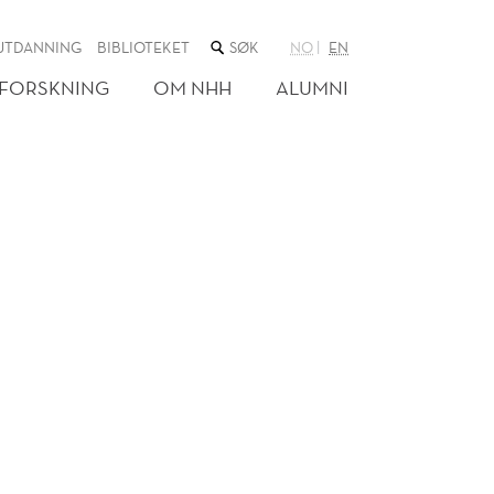
SØK
UTDANNING
BIBLIOTEKET
NO
EN
I
NETTSTEDET
FORSKNING
OM NHH
ALUMNI