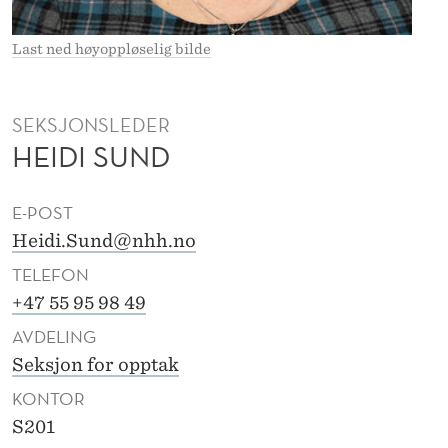
N
S
Last ned høyoppløselig bilde
U
N
SEKSJONSLEDER
HEIDI SUND
D
E-POST
Heidi.Sund@nhh.no
TELEFON
+47 55 95 98 49
AVDELING
Seksjon for opptak
KONTOR
S201